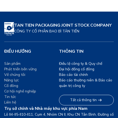
TAN TIEN PACKAGING JOINT STOCK COMPANY
CÔNG TY CỔ PHẦN BAO BÌ TÂN TIẾN
ĐIỀU HƯỚNG
THÔNG TIN
Sản phẩm
Điều lệ công ty & Quy chế
Phát triển bền vững
Đại hội đồng cổ đông
Về chúng tôi
Báo cáo tài chính
Năng lực
Báo cáo thường niên & Báo cáo
Cổ đông
quản trị công ty
Cơ hội nghề nghiệp
Tin tức
Tất cả thông tin
Liên hệ
Trụ sở chính và Nhà máy khu vực phía Nam
Lô II4-II5-II10-II11, Cụm 4, Nhóm CN II, Khu CN Tân Bình, Đường số