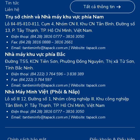
Tin tức
Tất cả thông tin
Liên hệ
Trụ sở chính và Nhà máy khu vực phía Nam
Lô II4-II5-II10-II11, Cụm 4, Nhóm CN II, Khu CN Tân Bình, Đường số
13,
P. Tây Thạnh, TP. Hồ Chí Minh, Việt Nam.
Điện thoại: (84.28) 3816 0777 – 3816 3050
Fax: (84.28) 3816 0888 – 3816 2661
Email: tantieninfo@tapack.com.vn | Website: tapack.com
Nhà máy khu vực phía Bắc
Đường TS5, KCN Tiên Sơn, Phường Đồng Nguyên, Thị xã Từ Sơn,
Tỉnh Bắc Ninh.
Điện thoại: (84.222) 3 764 596 – 3 838 389
Fax: (84.222) 3 764 597
Email: tantieninfo@tapack.com.vn | Website: tapack.com
Nhà Máy Minh Việt (Phôi & Nắp)
Lô số III 12, Đường số 1, Nhóm công nghiệp III, Khu công nghiệp
Tân Bình,
P. Tây Thạnh, TP. Hồ Chí Minh, Việt Nam
Điện thoại: (84.28) 3816 0777 – 3816 3050
Email: tantieninfo@tapack.com.vn | Website: tapack.com
Chính sách bảo mật
Điều khoản & Điều kiện