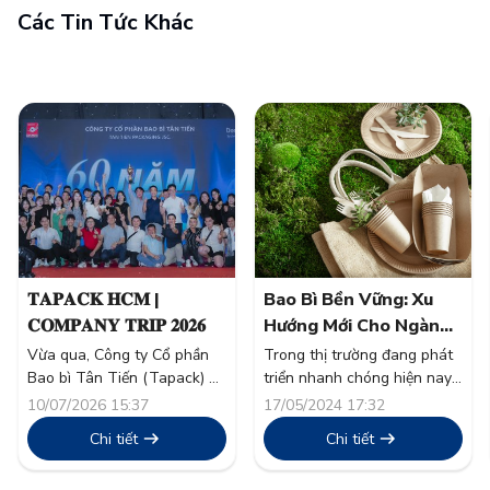
Các Tin Tức Khác
𝐓𝐀𝐏𝐀𝐂𝐊 𝐇𝐂𝐌 |
Bao Bì Bền Vững: Xu
𝐂𝐎𝐌𝐏𝐀𝐍𝐘 𝐓𝐑𝐈𝐏 𝟐𝟎𝟐𝟔
Hướng Mới Cho Ngành
Thực Phẩm
Vừa qua, Công ty Cổ phần
Trong thị trường đang phát
Bao bì Tân Tiến (Tapack) đã
triển nhanh chóng hiện nay,
tổ chức thành công chương
tính bền vững đã vượt xa
10/07/2026 15:37
17/05/2024 17:32
trình nghỉ mát thường niên
khỏi một từ thông dụng và
Chi tiết
Chi tiết
“Company Trip 2026” cho
trở thành nền tảng trong
toàn thể cán bộ công nhân
chiến lược doanh nghiệp.