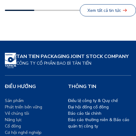
viên. Đây không chỉ là hoạt
Ngành thực phẩm, một trong
động tái tạo năng lượng sau
những nguồn thải lớn toàn
Xem tất cả tin tức
những giờ lao động hăng
cầu, đang chứng kiến sự
say, mà còn là minh chứng
chuyển dịch mạnh mẽ sang
[…]
các giải pháp bao […]
TAN TIEN PACKAGING JOINT STOCK COMPANY
CÔNG TY CỔ PHẦN BAO BÌ TÂN TIẾN
ĐIỀU HƯỚNG
THÔNG TIN
Sản phẩm
Điều lệ công ty & Quy chế
Phát triển bền vững
Đại hội đồng cổ đông
Về chúng tôi
Báo cáo tài chính
Năng lực
Báo cáo thường niên & Báo cáo
Cổ đông
quản trị công ty
Cơ hội nghề nghiệp