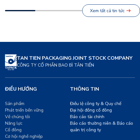
viên. Đây không chỉ là hoạt
Ngành thực phẩm, một trong
động tái tạo năng lượng sau
những nguồn thải lớn toàn
Xem tất cả tin tức
những giờ lao động hăng
cầu, đang chứng kiến sự
say, mà còn là minh chứng
chuyển dịch mạnh mẽ sang
[…]
các giải pháp bao […]
TAN TIEN PACKAGING JOINT STOCK COMPANY
CÔNG TY CỔ PHẦN BAO BÌ TÂN TIẾN
ĐIỀU HƯỚNG
THÔNG TIN
Sản phẩm
Điều lệ công ty & Quy chế
Phát triển bền vững
Đại hội đồng cổ đông
Về chúng tôi
Báo cáo tài chính
Năng lực
Báo cáo thường niên & Báo cáo
Cổ đông
quản trị công ty
Cơ hội nghề nghiệp