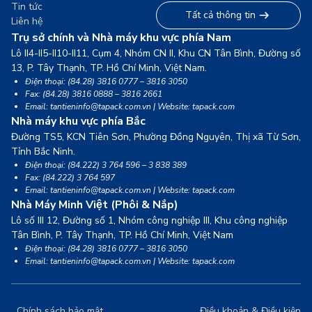
Tin tức
Tất cả thông tin
Liên hệ
Trụ sở chính và Nhà máy khu vực phía Nam
Lô II4-II5-II10-II11, Cụm 4, Nhóm CN II, Khu CN Tân Bình, Đường số
13,
P. Tây Thạnh, TP. Hồ Chí Minh, Việt Nam.
Điện thoại: (84.28) 3816 0777 – 3816 3050
Fax: (84.28) 3816 0888 – 3816 2661
Email: tantieninfo@tapack.com.vn | Website: tapack.com
Nhà máy khu vực phía Bắc
Đường TS5, KCN Tiên Sơn, Phường Đồng Nguyên, Thị xã Từ Sơn,
Tỉnh Bắc Ninh.
Điện thoại: (84.222) 3 764 596 – 3 838 389
Fax: (84.222) 3 764 597
Email: tantieninfo@tapack.com.vn | Website: tapack.com
Nhà Máy Minh Việt (Phôi & Nắp)
Lô số III 12, Đường số 1, Nhóm công nghiệp III, Khu công nghiệp
Tân Bình,
P. Tây Thạnh, TP. Hồ Chí Minh, Việt Nam
Điện thoại: (84.28) 3816 0777 – 3816 3050
Email: tantieninfo@tapack.com.vn | Website: tapack.com
Chính sách bảo mật
Điều khoản & Điều kiện