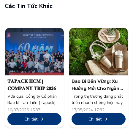
Các Tin Tức Khác
𝐓𝐀𝐏𝐀𝐂𝐊 𝐇𝐂𝐌 |
Bao Bì Bền Vững: Xu
𝐂𝐎𝐌𝐏𝐀𝐍𝐘 𝐓𝐑𝐈𝐏 𝟐𝟎𝟐𝟔
Hướng Mới Cho Ngành
Thực Phẩm
Vừa qua, Công ty Cổ phần
Trong thị trường đang phát
Bao bì Tân Tiến (Tapack) đã
triển nhanh chóng hiện nay,
tổ chức thành công chương
tính bền vững đã vượt xa
10/07/2026 15:37
17/05/2024 17:32
trình nghỉ mát thường niên
khỏi một từ thông dụng và
Chi tiết
Chi tiết
“Company Trip 2026” cho
trở thành nền tảng trong
toàn thể cán bộ công nhân
chiến lược doanh nghiệp.