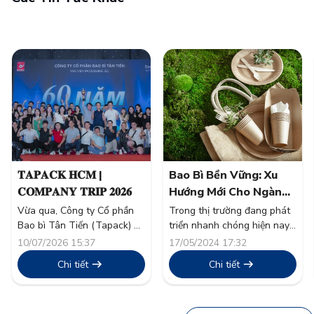
𝐓𝐀𝐏𝐀𝐂𝐊 𝐇𝐂𝐌 |
Bao Bì Bền Vững: Xu
𝐂𝐎𝐌𝐏𝐀𝐍𝐘 𝐓𝐑𝐈𝐏 𝟐𝟎𝟐𝟔
Hướng Mới Cho Ngành
Thực Phẩm
Vừa qua, Công ty Cổ phần
Trong thị trường đang phát
Bao bì Tân Tiến (Tapack) đã
triển nhanh chóng hiện nay,
tổ chức thành công chương
tính bền vững đã vượt xa
10/07/2026 15:37
17/05/2024 17:32
trình nghỉ mát thường niên
khỏi một từ thông dụng và
Chi tiết
Chi tiết
“Company Trip 2026” cho
trở thành nền tảng trong
toàn thể cán bộ công nhân
chiến lược doanh nghiệp.
viên. Đây không chỉ là hoạt
Ngành thực phẩm, một trong
động tái tạo năng lượng sau
những nguồn thải lớn toàn