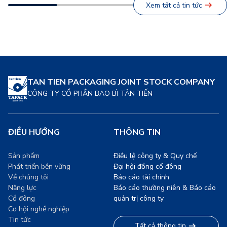
Xem tất cả tin tức
những giờ lao động hăng
cầu, đang chứng kiến sự
say, mà còn là minh chứng
chuyển dịch mạnh mẽ sang
[…]
các giải pháp bao […]
TAN TIEN PACKAGING JOINT STOCK COMPANY
CÔNG TY CỔ PHẦN BAO BÌ TÂN TIẾN
ĐIỀU HƯỚNG
THÔNG TIN
Sản phẩm
Điều lệ công ty & Quy chế
Phát triển bền vững
Đại hội đồng cổ đông
Về chúng tôi
Báo cáo tài chính
Năng lực
Báo cáo thường niên & Báo cáo
Cổ đông
quản trị công ty
Cơ hội nghề nghiệp
Tin tức
Tất cả thông tin