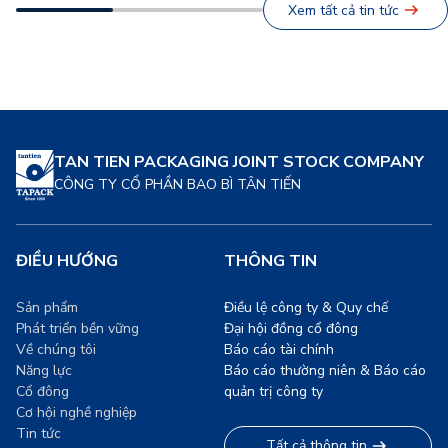
Xem tất cả tin tức
những giờ lao động hăng
cầu, đang chứng kiến sự
say, mà còn là minh chứng
chuyển dịch mạnh mẽ sang
[…]
các giải pháp bao […]
TAN TIEN PACKAGING JOINT STOCK COMPANY
CÔNG TY CỔ PHẦN BAO BÌ TÂN TIẾN
ĐIỀU HƯỚNG
THÔNG TIN
Sản phẩm
Điều lệ công ty & Quy chế
Phát triển bền vững
Đại hội đồng cổ đông
Về chúng tôi
Báo cáo tài chính
Năng lực
Báo cáo thường niên & Báo cáo
Cổ đông
quản trị công ty
Cơ hội nghề nghiệp
Tin tức
Tất cả thông tin