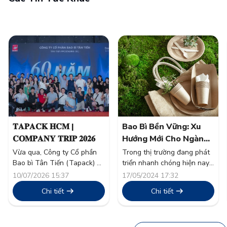
𝐓𝐀𝐏𝐀𝐂𝐊 𝐇𝐂𝐌 |
Bao Bì Bền Vững: Xu
𝐂𝐎𝐌𝐏𝐀𝐍𝐘 𝐓𝐑𝐈𝐏 𝟐𝟎𝟐𝟔
Hướng Mới Cho Ngành
Thực Phẩm
Vừa qua, Công ty Cổ phần
Trong thị trường đang phát
Bao bì Tân Tiến (Tapack) đã
triển nhanh chóng hiện nay,
tổ chức thành công chương
tính bền vững đã vượt xa
10/07/2026 15:37
17/05/2024 17:32
trình nghỉ mát thường niên
khỏi một từ thông dụng và
Chi tiết
Chi tiết
“Company Trip 2026” cho
trở thành nền tảng trong
toàn thể cán bộ công nhân
chiến lược doanh nghiệp.
viên. Đây không chỉ là hoạt
Ngành thực phẩm, một trong
động tái tạo năng lượng sau
những nguồn thải lớn toàn