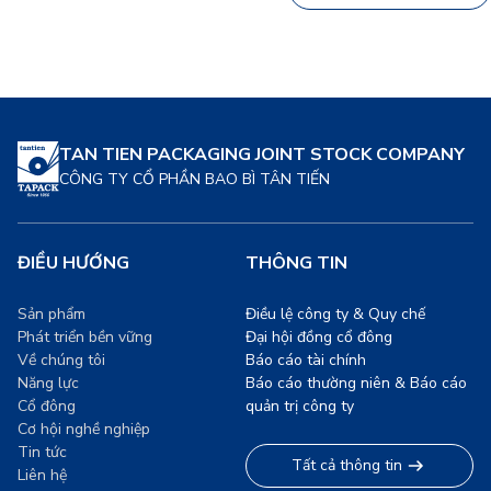
say, mà còn là minh chứng
chuyển dịch mạnh mẽ sang
[…]
các giải pháp bao […]
TAN TIEN PACKAGING JOINT STOCK COMPANY
CÔNG TY CỔ PHẦN BAO BÌ TÂN TIẾN
ĐIỀU HƯỚNG
THÔNG TIN
Sản phẩm
Điều lệ công ty & Quy chế
Phát triển bền vững
Đại hội đồng cổ đông
Về chúng tôi
Báo cáo tài chính
Năng lực
Báo cáo thường niên & Báo cáo
Cổ đông
quản trị công ty
Cơ hội nghề nghiệp
Tin tức
Tất cả thông tin
Liên hệ