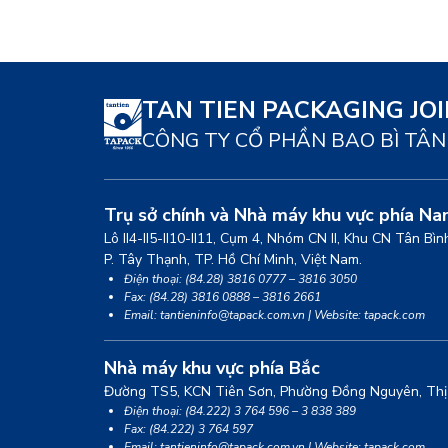
TAN TIEN PACKAGING JO
CÔNG TY CỔ PHẦN BAO BÌ TÂN
Trụ sở chính và Nhà máy khu vực phía N
Lô II4-II5-II10-II11, Cụm 4, Nhóm CN II, Khu CN Tân Bì
P. Tây Thạnh, TP. Hồ Chí Minh, Việt Nam.
Điện thoại: (84.28) 3816 0777 – 3816 3050
Fax: (84.28) 3816 0888 – 3816 2661
Email: tantieninfo@tapack.com.vn | Website: tapack.com
Nhà máy khu vực phía Bắc
Đường TS5, KCN Tiên Sơn, Phường Đồng Nguyên, Thị 
Điện thoại: (84.222) 3 764 596 – 3 838 389
Fax: (84.222) 3 764 597
Email: tantieninfo@tapack.com.vn | Website: tapack.com