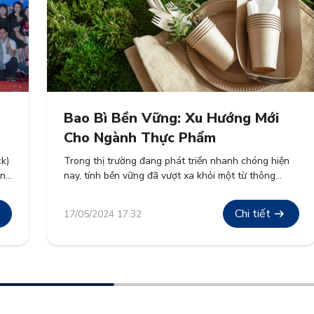
Bao Bì Bền Vững: Xu Hướng Mới
Cho Ngành Thực Phẩm
k)
Trong thị trường đang phát triển nhanh chóng hiện
ờng
nay, tính bền vững đã vượt xa khỏi một từ thông
ng
dụng và trở thành nền tảng trong chiến lược doanh
g
nghiệp. Ngành thực phẩm, một trong những nguồn
Chi tiết
17/05/2024 17:32
thải lớn toàn cầu, đang chứng kiến sự chuyển dịch
mạnh mẽ sang các giải pháp bao […]