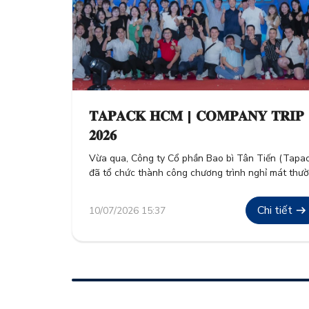
𝐓𝐀𝐏𝐀𝐂𝐊 𝐇𝐂𝐌 | 𝐂𝐎𝐌𝐏𝐀𝐍𝐘 𝐓𝐑𝐈𝐏
𝟐𝟎𝟐𝟔
Vừa qua, Công ty Cổ phần Bao bì Tân Tiến (Tapac
đã tổ chức thành công chương trình nghỉ mát thư
niên “Company Trip 2026” cho toàn thể cán bộ cô
nhân viên. Đây không chỉ là hoạt động tái tạo năn
Chi tiết
10/07/2026 15:37
lượng sau những giờ lao động hăng say, mà còn là
minh chứng […]