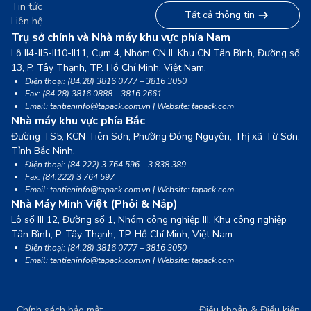
Tin tức
Tất cả thông tin
Liên hệ
Trụ sở chính và Nhà máy khu vực phía Nam
Lô II4-II5-II10-II11, Cụm 4, Nhóm CN II, Khu CN Tân Bình, Đường số
13,
P. Tây Thạnh, TP. Hồ Chí Minh, Việt Nam.
Điện thoại: (84.28) 3816 0777 – 3816 3050
Fax: (84.28) 3816 0888 – 3816 2661
Email: tantieninfo@tapack.com.vn | Website: tapack.com
Nhà máy khu vực phía Bắc
Đường TS5, KCN Tiên Sơn, Phường Đồng Nguyên, Thị xã Từ Sơn,
Tỉnh Bắc Ninh.
Điện thoại: (84.222) 3 764 596 – 3 838 389
Fax: (84.222) 3 764 597
Email: tantieninfo@tapack.com.vn | Website: tapack.com
Nhà Máy Minh Việt (Phôi & Nắp)
Lô số III 12, Đường số 1, Nhóm công nghiệp III, Khu công nghiệp
Tân Bình,
P. Tây Thạnh, TP. Hồ Chí Minh, Việt Nam
Điện thoại: (84.28) 3816 0777 – 3816 3050
Email: tantieninfo@tapack.com.vn | Website: tapack.com
Chính sách bảo mật
Điều khoản & Điều kiện