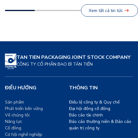
viên. Đây không chỉ là hoạt
Ngành thực phẩm, một trong
động tái tạo năng lượng sau
những nguồn thải lớn toàn
Xem tất cả tin tức
những giờ lao động hăng
cầu, đang chứng kiến sự
say, mà còn là minh chứng
chuyển dịch mạnh mẽ sang
[…]
các giải pháp bao […]
TAN TIEN PACKAGING JOINT STOCK COMPANY
CÔNG TY CỔ PHẦN BAO BÌ TÂN TIẾN
ĐIỀU HƯỚNG
THÔNG TIN
Sản phẩm
Điều lệ công ty & Quy chế
Phát triển bền vững
Đại hội đồng cổ đông
Về chúng tôi
Báo cáo tài chính
Năng lực
Báo cáo thường niên & Báo cáo
Cổ đông
quản trị công ty
Cơ hội nghề nghiệp