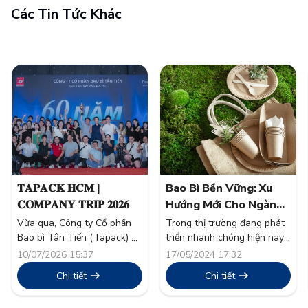
Các Tin Tức Khác
𝐓𝐀𝐏𝐀𝐂𝐊 𝐇𝐂𝐌 |
Bao Bì Bền Vững: Xu
𝐂𝐎𝐌𝐏𝐀𝐍𝐘 𝐓𝐑𝐈𝐏 𝟐𝟎𝟐𝟔
Hướng Mới Cho Ngành
Thực Phẩm
Vừa qua, Công ty Cổ phần
Trong thị trường đang phát
Bao bì Tân Tiến (Tapack) đã
triển nhanh chóng hiện nay,
tổ chức thành công chương
tính bền vững đã vượt xa
10/07/2026 15:37
17/05/2024 17:32
trình nghỉ mát thường niên
khỏi một từ thông dụng và
Chi tiết
Chi tiết
“Company Trip 2026” cho
trở thành nền tảng trong
toàn thể cán bộ công nhân
chiến lược doanh nghiệp.