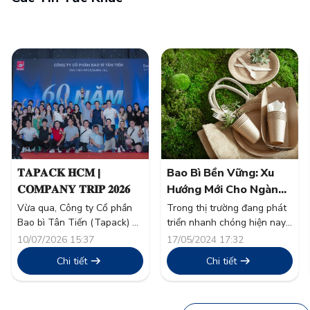
𝐓𝐀𝐏𝐀𝐂𝐊 𝐇𝐂𝐌 |
Bao Bì Bền Vững: Xu
𝐂𝐎𝐌𝐏𝐀𝐍𝐘 𝐓𝐑𝐈𝐏 𝟐𝟎𝟐𝟔
Hướng Mới Cho Ngành
Thực Phẩm
Vừa qua, Công ty Cổ phần
Trong thị trường đang phát
Bao bì Tân Tiến (Tapack) đã
triển nhanh chóng hiện nay,
tổ chức thành công chương
tính bền vững đã vượt xa
10/07/2026 15:37
17/05/2024 17:32
trình nghỉ mát thường niên
khỏi một từ thông dụng và
Chi tiết
Chi tiết
“Company Trip 2026” cho
trở thành nền tảng trong
toàn thể cán bộ công nhân
chiến lược doanh nghiệp.
viên. Đây không chỉ là hoạt
Ngành thực phẩm, một trong
động tái tạo năng lượng sau
những nguồn thải lớn toàn