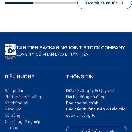
Xem tất cả tin tức
những giờ lao động hăng
cầu, đang chứng kiến sự
say, mà còn là minh chứng
chuyển dịch mạnh mẽ sang
[…]
các giải pháp bao […]
TAN TIEN PACKAGING JOINT STOCK COMPANY
CÔNG TY CỔ PHẦN BAO BÌ TÂN TIẾN
ĐIỀU HƯỚNG
THÔNG TIN
Sản phẩm
Điều lệ công ty & Quy chế
Phát triển bền vững
Đại hội đồng cổ đông
Về chúng tôi
Báo cáo tài chính
Năng lực
Báo cáo thường niên & Báo cáo
Cổ đông
quản trị công ty
Cơ hội nghề nghiệp
Tin tức
Tất cả thông tin