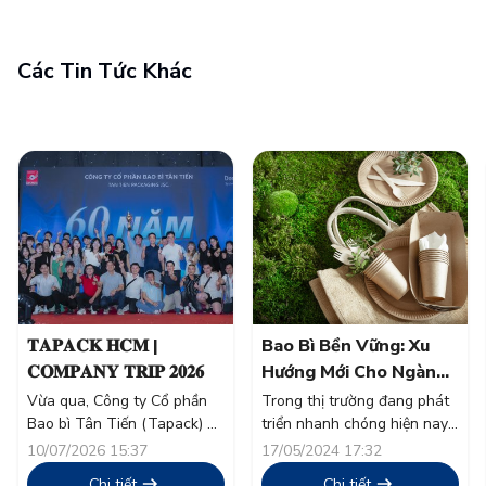
Các Tin Tức Khác
𝐓𝐀𝐏𝐀𝐂𝐊 𝐇𝐂𝐌 |
Bao Bì Bền Vững: Xu
𝐂𝐎𝐌𝐏𝐀𝐍𝐘 𝐓𝐑𝐈𝐏 𝟐𝟎𝟐𝟔
Hướng Mới Cho Ngành
Thực Phẩm
Vừa qua, Công ty Cổ phần
Trong thị trường đang phát
Bao bì Tân Tiến (Tapack) đã
triển nhanh chóng hiện nay,
tổ chức thành công chương
tính bền vững đã vượt xa
10/07/2026 15:37
17/05/2024 17:32
trình nghỉ mát thường niên
khỏi một từ thông dụng và
Chi tiết
Chi tiết