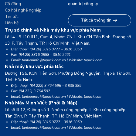
Cổ đông
quản trị công ty
Cơ hội nghề nghiệp
Tin tức
Tất cả thông tin
Liên hệ
Trụ sở chính và Nhà máy khu vực phía Nam
Lô II4-II5-II10-II11, Cụm 4, Nhóm CN II, Khu CN Tân Bình, Đường số
13,
P. Tây Thạnh, TP. Hồ Chí Minh, Việt Nam.
Điện thoại: (84.28) 3816 0777 – 3816 3050
Fax: (84.28) 3816 0888 – 3816 2661
Email: tantieninfo@tapack.com.vn | Website: tapack.com
Nhà máy khu vực phía Bắc
Đường TS5, KCN Tiên Sơn, Phường Đồng Nguyên, Thị xã Từ Sơn,
Tỉnh Bắc Ninh.
Điện thoại: (84.222) 3 764 596 – 3 838 389
Fax: (84.222) 3 764 597
Email: tantieninfo@tapack.com.vn | Website: tapack.com
Nhà Máy Minh Việt (Phôi & Nắp)
Lô số III 12, Đường số 1, Nhóm công nghiệp III, Khu công nghiệp
Tân Bình,
P. Tây Thạnh, TP. Hồ Chí Minh, Việt Nam
Điện thoại: (84.28) 3816 0777 – 3816 3050
Email: tantieninfo@tapack.com.vn | Website: tapack.com