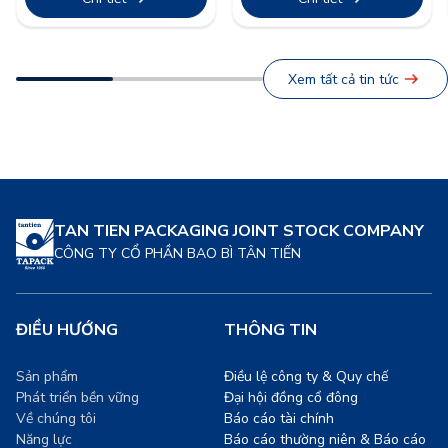
“Company Trip 2026” cho
trở thành nền tảng trong
toàn thể cán bộ công nhân
chiến lược doanh nghiệp.
viên. Đây không chỉ là hoạt
Ngành thực phẩm, một trong
động tái tạo năng lượng sau
những nguồn thải lớn toàn
Xem tất cả tin tức
những giờ lao động hăng
cầu, đang chứng kiến sự
say, mà còn là minh chứng
chuyển dịch mạnh mẽ sang
[…]
các giải pháp bao […]
TAN TIEN PACKAGING JOINT STOCK COMPANY
CÔNG TY CỔ PHẦN BAO BÌ TÂN TIẾN
ĐIỀU HƯỚNG
THÔNG TIN
Sản phẩm
Điều lệ công ty & Quy chế
Phát triển bền vững
Đại hội đồng cổ đông
Về chúng tôi
Báo cáo tài chính
Năng lực
Báo cáo thường niên & Báo cáo