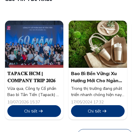
𝐓𝐀𝐏𝐀𝐂𝐊 𝐇𝐂𝐌 |
Bao Bì Bền Vững: Xu
𝐂𝐎𝐌𝐏𝐀𝐍𝐘 𝐓𝐑𝐈𝐏 𝟐𝟎𝟐𝟔
Hướng Mới Cho Ngành
Thực Phẩm
Vừa qua, Công ty Cổ phần
Trong thị trường đang phát
Bao bì Tân Tiến (Tapack) đã
triển nhanh chóng hiện nay,
tổ chức thành công chương
tính bền vững đã vượt xa
10/07/2026 15:37
17/05/2024 17:32
trình nghỉ mát thường niên
khỏi một từ thông dụng và
Chi tiết
Chi tiết
“Company Trip 2026” cho
trở thành nền tảng trong
toàn thể cán bộ công nhân
chiến lược doanh nghiệp.
viên. Đây không chỉ là hoạt
Ngành thực phẩm, một trong
động tái tạo năng lượng sau
những nguồn thải lớn toàn