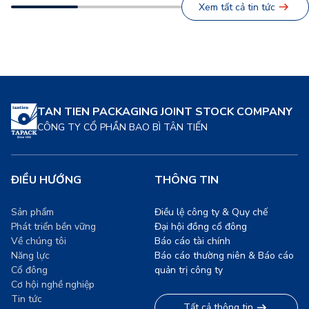
Xem tất cả tin tức
những giờ lao động hăng
cầu, đang chứng kiến sự
say, mà còn là minh chứng
chuyển dịch mạnh mẽ sang
[…]
các giải pháp bao […]
TAN TIEN PACKAGING JOINT STOCK COMPANY
CÔNG TY CỔ PHẦN BAO BÌ TÂN TIẾN
ĐIỀU HƯỚNG
THÔNG TIN
Sản phẩm
Điều lệ công ty & Quy chế
Phát triển bền vững
Đại hội đồng cổ đông
Về chúng tôi
Báo cáo tài chính
Năng lực
Báo cáo thường niên & Báo cáo
Cổ đông
quản trị công ty
Cơ hội nghề nghiệp
Tin tức
Tất cả thông tin