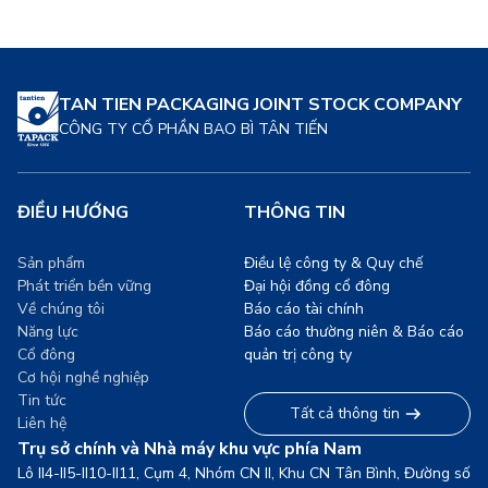
TAN TIEN PACKAGING JOINT STOCK COMPANY
CÔNG TY CỔ PHẦN BAO BÌ TÂN TIẾN
ĐIỀU HƯỚNG
THÔNG TIN
Sản phẩm
Điều lệ công ty & Quy chế
Phát triển bền vững
Đại hội đồng cổ đông
Về chúng tôi
Báo cáo tài chính
Năng lực
Báo cáo thường niên & Báo cáo
Cổ đông
quản trị công ty
Cơ hội nghề nghiệp
Tin tức
Tất cả thông tin
Liên hệ
Trụ sở chính và Nhà máy khu vực phía Nam
Lô II4-II5-II10-II11, Cụm 4, Nhóm CN II, Khu CN Tân Bình, Đường số