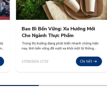
Bao Bì Bền Vững: Xu Hướng Mới
Cho Ngành Thực Phẩm
k)
Trong thị trường đang phát triển nhanh chóng hiện
ờng
nay, tính bền vững đã vượt xa khỏi một từ thông
ng
dụng và trở thành nền tảng trong chiến lược doanh
g
nghiệp. Ngành thực phẩm, một trong những nguồn
Chi tiết
17/05/2024 17:32
thải lớn toàn cầu, đang chứng kiến sự chuyển dịch
mạnh mẽ sang các giải pháp bao […]