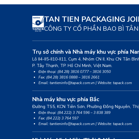
TAN TIEN PACKAGING JO
CÔNG TY CỔ PHẦN BAO BÌ TÂN
Trụ sở chính và Nhà máy khu vực phía N
Lô II4-II5-II10-II11, Cụm 4, Nhóm CN II, Khu CN Tân Bì
P. Tây Thạnh, TP. Hồ Chí Minh, Việt Nam.
Điện thoại: (84.28) 3816 0777 – 3816 3050
Fax: (84.28) 3816 0888 – 3816 2661
Email: tantieninfo@tapack.com.vn | Website: tapack.com
Nhà máy khu vực phía Bắc
Đường TS5, KCN Tiên Sơn, Phường Đồng Nguyên, Thị 
Điện thoại: (84.222) 3 764 596 – 3 838 389
Fax: (84.222) 3 764 597
Email: tantieninfo@tapack.com.vn | Website: tapack.com