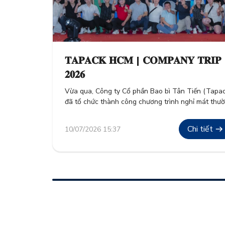
𝐓𝐀𝐏𝐀𝐂𝐊 𝐇𝐂𝐌 | 𝐂𝐎𝐌𝐏𝐀𝐍𝐘 𝐓𝐑𝐈𝐏
𝟐𝟎𝟐𝟔
Vừa qua, Công ty Cổ phần Bao bì Tân Tiến (Tapac
đã tổ chức thành công chương trình nghỉ mát thư
niên “Company Trip 2026” cho toàn thể cán bộ cô
nhân viên. Đây không chỉ là hoạt động tái tạo năn
Chi tiết
10/07/2026 15:37
lượng sau những giờ lao động hăng say, mà còn là
minh chứng […]