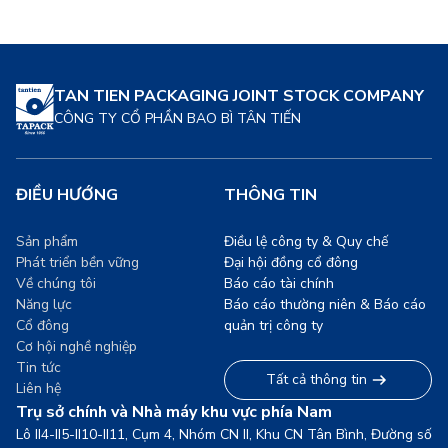
TAN TIEN PACKAGING JOINT STOCK COMPANY
CÔNG TY CỔ PHẦN BAO BÌ TÂN TIẾN
ĐIỀU HƯỚNG
THÔNG TIN
Sản phẩm
Điều lệ công ty & Quy chế
Phát triển bền vững
Đại hội đồng cổ đông
Về chúng tôi
Báo cáo tài chính
Năng lực
Báo cáo thường niên & Báo cáo
Cổ đông
quản trị công ty
Cơ hội nghề nghiệp
Tin tức
Tất cả thông tin
Liên hệ
Trụ sở chính và Nhà máy khu vực phía Nam
Lô II4-II5-II10-II11, Cụm 4, Nhóm CN II, Khu CN Tân Bình, Đường số