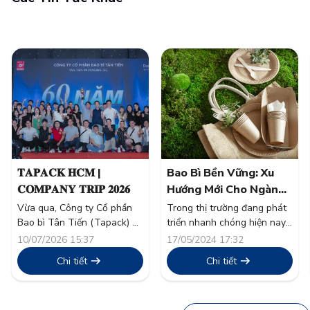
𝐓𝐀𝐏𝐀𝐂𝐊 𝐇𝐂𝐌 |
Bao Bì Bền Vững: Xu
𝐂𝐎𝐌𝐏𝐀𝐍𝐘 𝐓𝐑𝐈𝐏 𝟐𝟎𝟐𝟔
Hướng Mới Cho Ngành
Thực Phẩm
Vừa qua, Công ty Cổ phần
Trong thị trường đang phát
Bao bì Tân Tiến (Tapack) đã
triển nhanh chóng hiện nay,
tổ chức thành công chương
tính bền vững đã vượt xa
10/07/2026 15:37
17/05/2024 17:32
trình nghỉ mát thường niên
khỏi một từ thông dụng và
Chi tiết
Chi tiết
“Company Trip 2026” cho
trở thành nền tảng trong
toàn thể cán bộ công nhân
chiến lược doanh nghiệp.
viên. Đây không chỉ là hoạt
Ngành thực phẩm, một trong
động tái tạo năng lượng sau
những nguồn thải lớn toàn