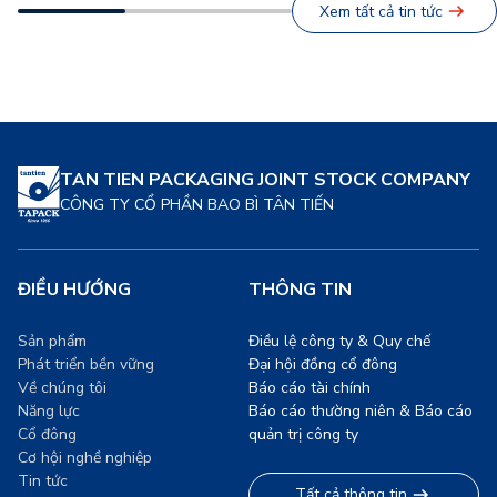
Xem tất cả tin tức
những giờ lao động hăng
cầu, đang chứng kiến sự
say, mà còn là minh chứng
chuyển dịch mạnh mẽ sang
[…]
các giải pháp bao […]
TAN TIEN PACKAGING JOINT STOCK COMPANY
CÔNG TY CỔ PHẦN BAO BÌ TÂN TIẾN
ĐIỀU HƯỚNG
THÔNG TIN
Sản phẩm
Điều lệ công ty & Quy chế
Phát triển bền vững
Đại hội đồng cổ đông
Về chúng tôi
Báo cáo tài chính
Năng lực
Báo cáo thường niên & Báo cáo
Cổ đông
quản trị công ty
Cơ hội nghề nghiệp
Tin tức
Tất cả thông tin