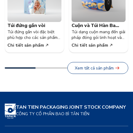
Túi đứng gắn vòi
Cuộn và Túi Hàn Ba
Túi đứng gắn vòi đặc biệt
Túi dạng cuộn mang đến giải
Biên
phù hợp cho các sản phẩm
pháp đóng gói linh hoạt và
dạng lỏng và sệt, thuận tiện
tiện lợi
Chi tiết sản phẩm
Chi tiết sản phẩm
cho người sử dụng, thay thế
các chai nhựa có chi phí bao
bì, vận chuyển và lưu trữ cao
hơn.
Xem tất cả sản phẩm
TAN TIEN PACKAGING JOINT STOCK COMPANY
CÔNG TY CỔ PHẦN BAO BÌ TÂN TIẾN