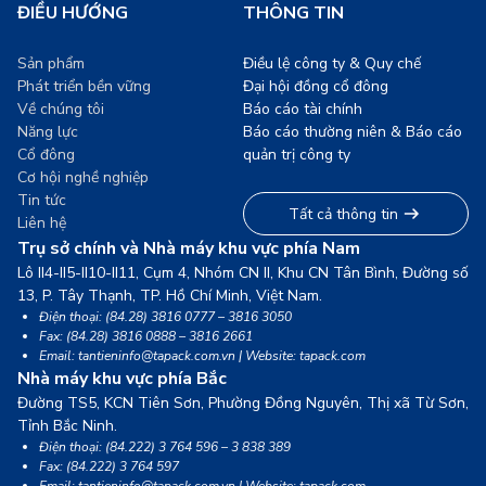
ĐIỀU HƯỚNG
THÔNG TIN
Sản phẩm
Điều lệ công ty & Quy chế
Phát triển bền vững
Đại hội đồng cổ đông
Về chúng tôi
Báo cáo tài chính
Năng lực
Báo cáo thường niên & Báo cáo
Cổ đông
quản trị công ty
Cơ hội nghề nghiệp
Tin tức
Tất cả thông tin
Liên hệ
Trụ sở chính và Nhà máy khu vực phía Nam
Lô II4-II5-II10-II11, Cụm 4, Nhóm CN II, Khu CN Tân Bình, Đường số
13,
P. Tây Thạnh, TP. Hồ Chí Minh, Việt Nam.
Điện thoại: (84.28) 3816 0777 – 3816 3050
Fax: (84.28) 3816 0888 – 3816 2661
Email: tantieninfo@tapack.com.vn | Website: tapack.com
Nhà máy khu vực phía Bắc
Đường TS5, KCN Tiên Sơn, Phường Đồng Nguyên, Thị xã Từ Sơn,
Tỉnh Bắc Ninh.
Điện thoại: (84.222) 3 764 596 – 3 838 389
Fax: (84.222) 3 764 597