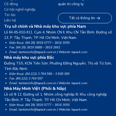
Cổ đông
quản trị công ty
Cơ hội nghề nghiệp
Tin tức
Tất cả thông tin
Liên hệ
Trụ sở chính và Nhà máy khu vực phía Nam
Lô II4-II5-II10-II11, Cụm 4, Nhóm CN II, Khu CN Tân Bình, Đường số
13,
P. Tây Thạnh, TP. Hồ Chí Minh, Việt Nam.
Điện thoại: (84.28) 3816 0777 – 3816 3050
Fax: (84.28) 3816 0888 – 3816 2661
Email: tantieninfo@tapack.com.vn | Website: tapack.com
Nhà máy khu vực phía Bắc
Đường TS5, KCN Tiên Sơn, Phường Đồng Nguyên, Thị xã Từ Sơn,
Tỉnh Bắc Ninh.
Điện thoại: (84.222) 3 764 596 – 3 838 389
Fax: (84.222) 3 764 597
Email: tantieninfo@tapack.com.vn | Website: tapack.com
Nhà Máy Minh Việt (Phôi & Nắp)
Lô số III 12, Đường số 1, Nhóm công nghiệp III, Khu công nghiệp
Tân Bình,
P. Tây Thạnh, TP. Hồ Chí Minh, Việt Nam
Điện thoại: (84.28) 3816 0777 – 3816 3050
Email: tantieninfo@tapack.com.vn | Website: tapack.com