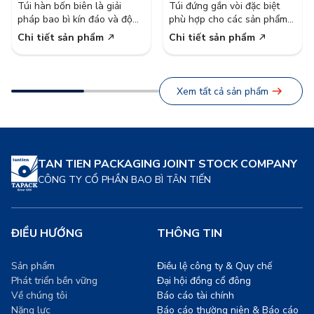
Túi hàn bốn biên là giải
Túi đứng gắn vòi đặc biệt
biên gắn van
pháp bao bì kín đáo và độ
phù hợp cho các sản phẩm
bền cao.
dạng lỏng và sệt, thuận tiện
Chi tiết sản phẩm
Chi tiết sản phẩm
cho người sử dụng, thay thế
các chai nhựa có chi phí bao
bì, vận chuyển và lưu trữ cao
hơn.
Xem tất cả sản phẩm
TAN TIEN PACKAGING JOINT STOCK COMPANY
CÔNG TY CỔ PHẦN BAO BÌ TÂN TIẾN
ĐIỀU HƯỚNG
THÔNG TIN
Sản phẩm
Điều lệ công ty & Quy chế
Phát triển bền vững
Đại hội đồng cổ đông
Về chúng tôi
Báo cáo tài chính
Năng lực
Báo cáo thường niên & Báo cáo