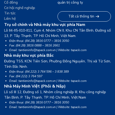
Cổ đông
quản trị công ty
Cơ hội nghề nghiệp
Tin tức
Tất cả thông tin
Liên hệ
Trụ sở chính và Nhà máy khu vực phía Nam
Lô II4-II5-II10-II11, Cụm 4, Nhóm CN II, Khu CN Tân Bình, Đường số
13,
P. Tây Thạnh, TP. Hồ Chí Minh, Việt Nam.
Điện thoại: (84.28) 3816 0777 – 3816 3050
Fax: (84.28) 3816 0888 – 3816 2661
Email: tantieninfo@tapack.com.vn | Website: tapack.com
Nhà máy khu vực phía Bắc
Đường TS5, KCN Tiên Sơn, Phường Đồng Nguyên, Thị xã Từ Sơn,
Tỉnh Bắc Ninh.
Điện thoại: (84.222) 3 764 596 – 3 838 389
Fax: (84.222) 3 764 597
Email: tantieninfo@tapack.com.vn | Website: tapack.com
Nhà Máy Minh Việt (Phôi & Nắp)
Lô số III 12, Đường số 1, Nhóm công nghiệp III, Khu công nghiệp
Tân Bình,
P. Tây Thạnh, TP. Hồ Chí Minh, Việt Nam
Điện thoại: (84.28) 3816 0777 – 3816 3050
Email: tantieninfo@tapack.com.vn | Website: tapack.com