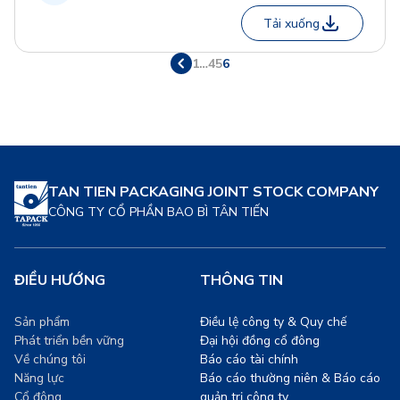
Tải xuống
1
…
4
5
6
TAN TIEN PACKAGING JOINT STOCK COMPANY
CÔNG TY CỔ PHẦN BAO BÌ TÂN TIẾN
ĐIỀU HƯỚNG
THÔNG TIN
Sản phẩm
Điều lệ công ty & Quy chế
Phát triển bền vững
Đại hội đồng cổ đông
Về chúng tôi
Báo cáo tài chính
Năng lực
Báo cáo thường niên & Báo cáo
Cổ đông
quản trị công ty