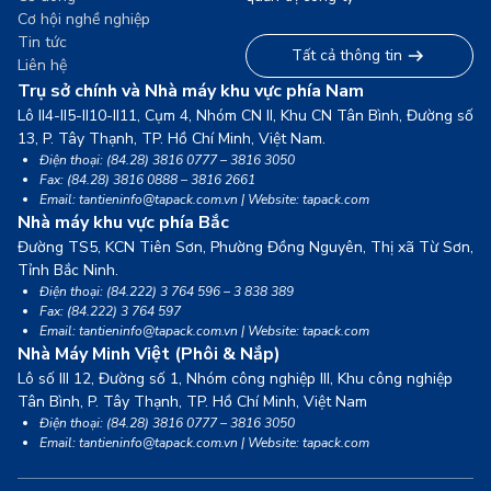
Cơ hội nghề nghiệp
Tin tức
Tất cả thông tin
Liên hệ
Trụ sở chính và Nhà máy khu vực phía Nam
Lô II4-II5-II10-II11, Cụm 4, Nhóm CN II, Khu CN Tân Bình, Đường số
13,
P. Tây Thạnh, TP. Hồ Chí Minh, Việt Nam.
Điện thoại: (84.28) 3816 0777 – 3816 3050
Fax: (84.28) 3816 0888 – 3816 2661
Email: tantieninfo@tapack.com.vn | Website: tapack.com
Nhà máy khu vực phía Bắc
Đường TS5, KCN Tiên Sơn, Phường Đồng Nguyên, Thị xã Từ Sơn,
Tỉnh Bắc Ninh.
Điện thoại: (84.222) 3 764 596 – 3 838 389
Fax: (84.222) 3 764 597
Email: tantieninfo@tapack.com.vn | Website: tapack.com
Nhà Máy Minh Việt (Phôi & Nắp)
Lô số III 12, Đường số 1, Nhóm công nghiệp III, Khu công nghiệp
Tân Bình,
P. Tây Thạnh, TP. Hồ Chí Minh, Việt Nam
Điện thoại: (84.28) 3816 0777 – 3816 3050
Email: tantieninfo@tapack.com.vn | Website: tapack.com