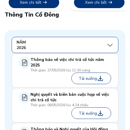
kinh doanh Quý 3 năm
và chiến lược phát triển
Xem chi tiết
Xem chi tiết
2023
năm 2023
Thông Tin Cổ Đông
NĂM
2026
Thông báo về việc chi trả cổ tức năm
2025
Thời gian: 27/05/2026 lúc 11:30 sáng
Tải xuống
Nghị quyết và biên bản cuộc họp về việc
chi trả cổ tức
Thời gian: 06/05/2026 lúc 4:24 chiều
Tải xuống
Thông báo và Nghị quyết của Hội đồng