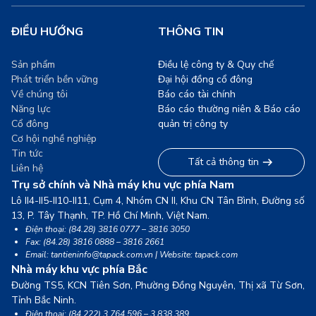
ĐIỀU HƯỚNG
THÔNG TIN
Sản phẩm
Điều lệ công ty & Quy chế
Phát triển bền vững
Đại hội đồng cổ đông
Về chúng tôi
Báo cáo tài chính
Năng lực
Báo cáo thường niên & Báo cáo
Cổ đông
quản trị công ty
Cơ hội nghề nghiệp
Tin tức
Tất cả thông tin
Liên hệ
Trụ sở chính và Nhà máy khu vực phía Nam
Lô II4-II5-II10-II11, Cụm 4, Nhóm CN II, Khu CN Tân Bình, Đường số
13,
P. Tây Thạnh, TP. Hồ Chí Minh, Việt Nam.
Điện thoại: (84.28) 3816 0777 – 3816 3050
Fax: (84.28) 3816 0888 – 3816 2661
Email: tantieninfo@tapack.com.vn | Website: tapack.com
Nhà máy khu vực phía Bắc
Đường TS5, KCN Tiên Sơn, Phường Đồng Nguyên, Thị xã Từ Sơn,
Tỉnh Bắc Ninh.
Điện thoại: (84.222) 3 764 596 – 3 838 389